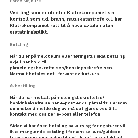
Force Majeure
Ved ting som er utenfor Klatrekompaniet sin
kontroll som t.d. brann, naturkatastrofe o.l. har
Klatrekompaniet rett til å heve avtalen uten
erstatningsplikt.
Betaling
Når du er påmeldt kurs eller føringstur skal betaling
skje i henhold til
påmeldingsbekreftelsen/bookingbekreftelsen.
Normalt betales det i forkant av tur/kurs.
Avbestilling
Når du har mottatt påmeldingsbekreftelse/
bookinbekreftelse per e-post er du påmeldt. Dersom
du ønsker å melde deg av må det gjøres ved å ta
kontakt med oss per e-post eller telefon.
Siden vi har åpen betaling av kurs og føringsturer vil
ikke manglende betaling i forkant av kurs/guidede
turer ansees som avbestilling, du må ta kontakt og