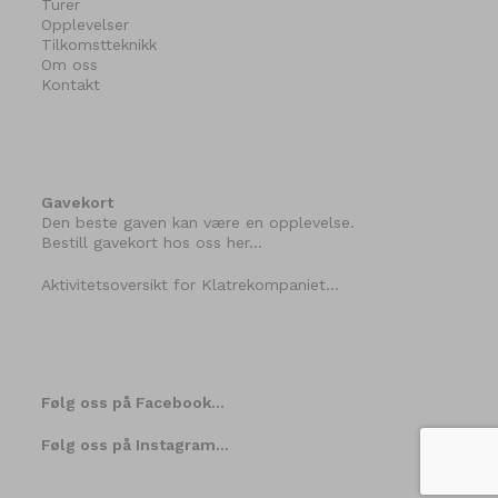
Turer
Opplevelser
Tilkomstteknikk
Om oss
Kontakt
Gavekort
Den beste gaven kan være en opplevelse.
Bestill gavekort hos oss her…
Aktivitetsoversikt for Klatrekompaniet…
Følg oss på Facebook…
Følg oss på Instagram…